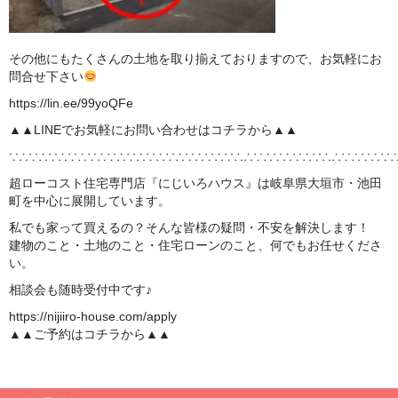
その他にもたくさんの土地を取り揃えておりますので、お気軽にお
問合せ下さい
https://lin.ee/99yoQFe
▲▲LINEでお気軽にお問い合わせはコチラから▲▲
∵∴∵∴∵∴∵∴∵∴∵∴∵∴∵∴∵∴∵∴∵∴∵∴∴∵∴∵∴∵∴∵∴∴∵∴∵∴∵
超ローコスト住宅専門店『にじいろハウス』は岐阜県大垣市・池田
町を中心に展開しています。
私でも家って買えるの？そんな皆様の疑問・不安を解決します！
建物のこと・土地のこと・住宅ローンのこと、何でもお任せくださ
い。
相談会も随時受付中です♪
https://nijiiro-house.com/apply
▲▲ご予約はコチラから▲▲