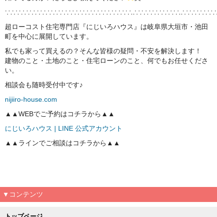
∵∴∵∴∵∴∵∴∵∴∵∴∵∴∵∴∵∴∵∴∵∴∵∴∴∵∴∵∴∵∴∵∴∴∵∴∵∴∵
超ローコスト住宅専門店『にじいろハウス』は岐阜県大垣市・池田
町を中心に展開しています。
私でも家って買えるの？そんな皆様の疑問・不安を解決します！
建物のこと・土地のこと・住宅ローンのこと、何でもお任せくださ
い。
相談会も随時受付中です♪
nijiiro-house.com
▲▲WEBでご予約はコチラから▲▲
にじいろハウス | LINE 公式アカウント
▲▲ラインでご相談はコチラから▲▲
▼コンテンツ
トップページ