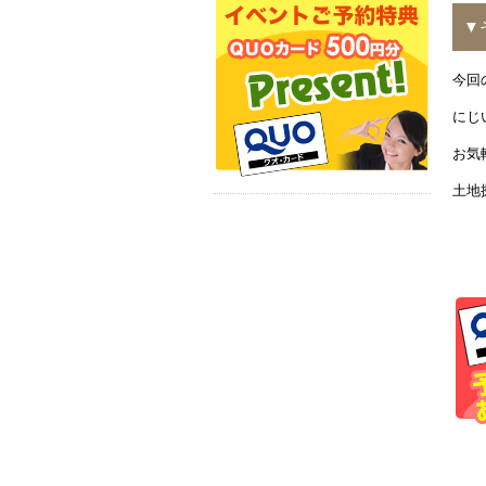
▼
今回
にじ
お気
土地