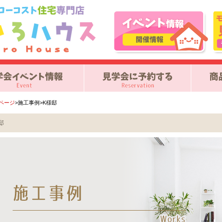
Pページ
>施工事例>K様邸
邸